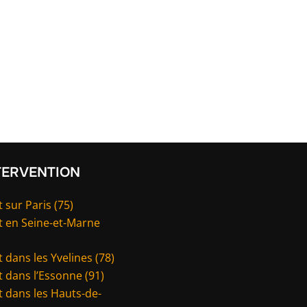
TERVENTION
 sur Paris (75)
t en Seine-et-Marne
 dans les Yvelines (78)
 dans l’Essonne (91)
 dans les Hauts-de-