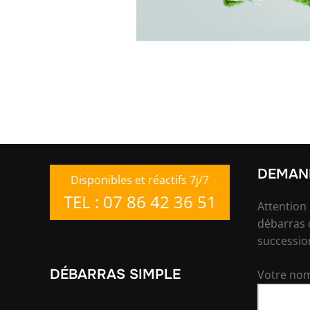
DEMAND
Disponibles et réactifs 7j/7
TEL : 07 86 42 36 51
Attention
débarras 
successio
DÉBARRAS SIMPLE
Votre nom