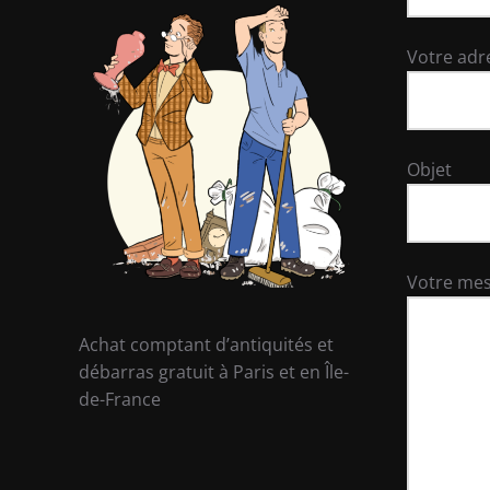
Votre adr
Objet
Votre me
Achat comptant d’antiquités et
débarras gratuit à Paris et en Île-
de-France