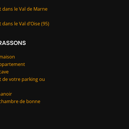
t dans le Val de Marne
 dans le Val d’Oise (95)
RASSONS
 maison
appartement
cave
 de votre parking ou
manoir
 chambre de bonne