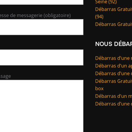
Seine (92)
Débarras Gratui
esse de messagerie (obligatoire)
(94)
Débarras Gratuit
NOUS DÉBA
Débarras d’une
Débarras d’un 
Débarras d’une 
ssage
Débarras Gratuit
box
Débarras d’un 
Débarras d’une