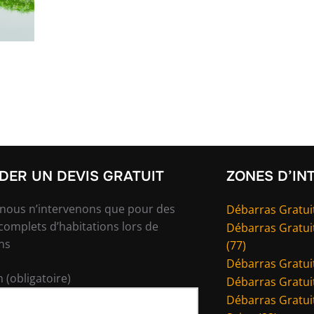
ER UN DEVIS GRATUIT
ZONES D’IN
 nous n’intervenons que pour des
Débarras Gratuit
complets d’habitations lors de
Débarras Gratui
ns
(77)
Débarras Gratuit
 (obligatoire)
Débarras Gratuit
Débarras Gratuit