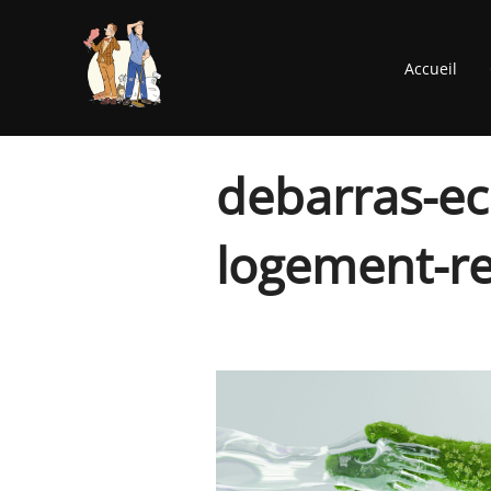
Aller
au
Accueil
contenu
debarras-e
logement-r