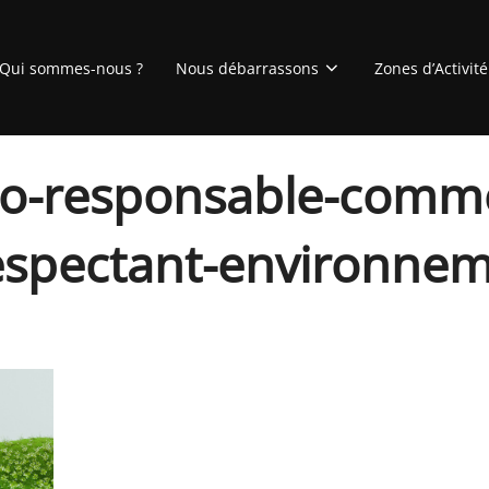
Qui sommes-nous ?
Nous débarrassons
Zones d’Activité
co-responsable-comme
espectant-environne