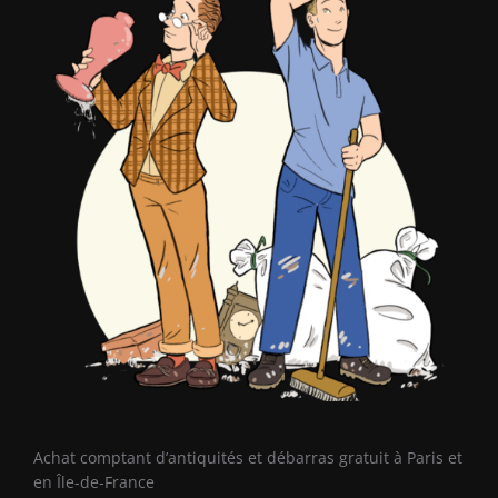
Achat comptant d’antiquités et débarras gratuit à Paris et
en Île-de-France