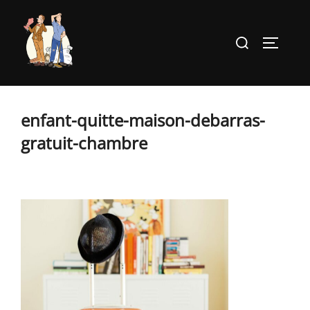
Aller
au
Rechercher :
PERMUT
contenu
enfant-quitte-maison-debarras-
gratuit-chambre