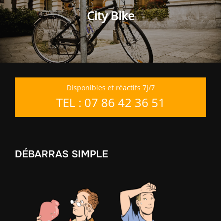
l’article
City Bike
Disponibles et réactifs 7j/7
TEL : 07 86 42 36 51
DÉBARRAS SIMPLE