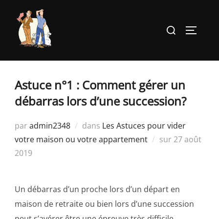
Aller
au
Rechercher :
PERMUT
contenu
Astuce n°1 : Comment gérer un
débarras lors d’une succession?
par
admin2348
dans
Les Astuces pour vider
Publié
votre maison ou votre appartement
sur
27 août
le
2019
Un débarras d’un proche lors d’un départ en
maison de retraite ou bien lors d’une succession
peut s’avérer être une épreuve très difficile.