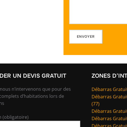
ER UN DEVIS GRATUIT
ZONES D’IN
 nous n’intervenons que pour des
Débarras Gratuit
complets d’habitations lors de
Débarras Gratui
ns
(77)
Débarras Gratuit
 (obligatoire)
Débarras Gratuit
Débarras Gratuit