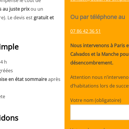
compense le coût de
s au juste prix
ou un
Ou par téléphone au
re). Le devis est
gratuit et
07 86 42 36 51
Simple
Nous intervenons à Paris et
Calvados et la Manche pour
24 h
désencombrement.
agréées
Attention nous n’interven
ise en état sommaire
après
d’habitations lors de succ
ète
Votre nom (obligatoire)
idons