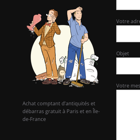
Votre adr
Objet
Votre me
Achat comptant d’antiquités et
débarras gratuit à Paris et en Île-
de-France