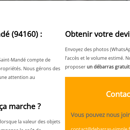
dé (94160) :
Obtenir votre devi
!
Envoyez des photos (WhatsApp 
l’accès et le volume estimé.
, Saint-Mandé compte de
proposer
un débarras gratuit
ropriétés. Nous gérons des
une attention au
Contac
ça marche ?
Vous pouvez nous joind
lorsque la valeur des objets
contact@debarras-simple.f