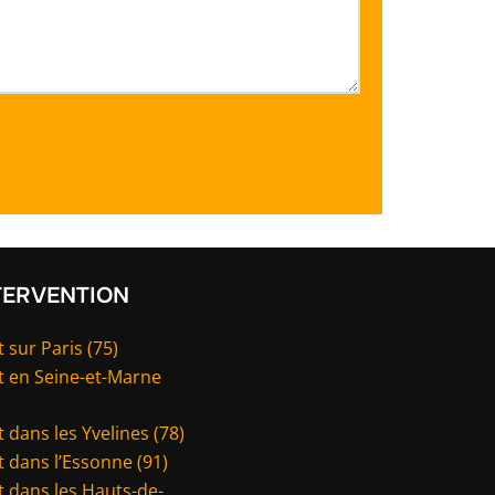
TERVENTION
 sur Paris (75)
t en Seine-et-Marne
 dans les Yvelines (78)
 dans l’Essonne (91)
 dans les Hauts-de-