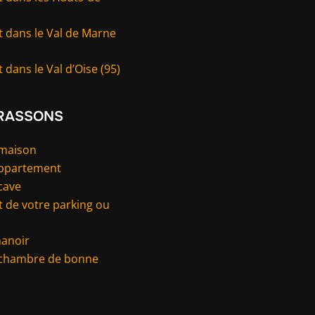
t dans le Val de Marne
 dans le Val d’Oise (95)
RASSONS
 maison
appartement
cave
 de votre parking ou
manoir
 chambre de bonne