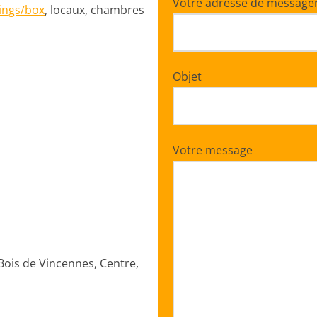
Votre adresse de messageri
ings/box
, locaux, chambres
Objet
Votre message
 Bois de Vincennes, Centre,