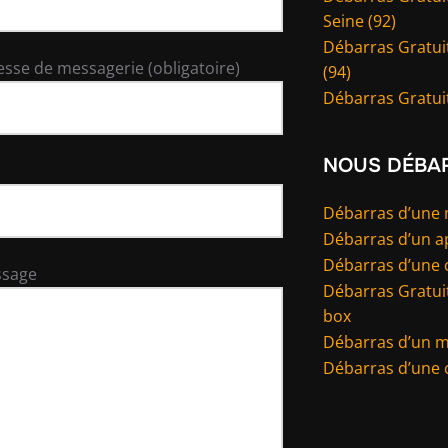
Seine (92)
Débarras Gratui
esse de messagerie (obligatoire)
(94)
Débarras Gratuit
NOUS DÉBA
Débarras d’une
Débarras d’un 
Débarras d’une 
ssage
Débarras Gratuit
box
Débarras d’un 
Débarras d’une