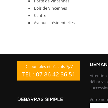
Porte de Vincennes
Bois de Vincennes
Centre
Avenues résidentielles
DEMAND
Disponibles et réactifs 7j/7
TEL : 07 86 42 36 51
Attention
débarras 
successio
DÉBARRAS SIMPLE
Votre nom