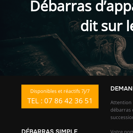
Débarras d’app
dit sur 
DEMAND
Disponibles et réactifs 7j/7
TEL : 07 86 42 36 51
Attention
débarras 
successio
DÉBARRAS SIMPLE
Votre nom