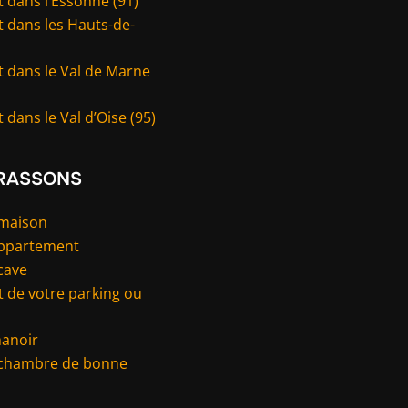
 dans l’Essonne (91)
 dans les Hauts-de-
t dans le Val de Marne
 dans le Val d’Oise (95)
RASSONS
 maison
appartement
cave
 de votre parking ou
manoir
 chambre de bonne