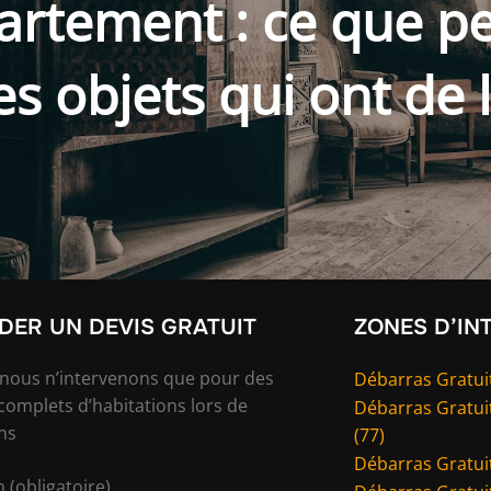
artement : ce que p
les objets qui ont de 
ER UN DEVIS GRATUIT
ZONES D’IN
 nous n’intervenons que pour des
Débarras Gratuit
complets d’habitations lors de
Débarras Gratui
ns
(77)
Débarras Gratuit
 (obligatoire)