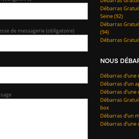
Débarras Gratuit
Débarras Gratuit
Seine (92)
Débarras Gratui
esse de messagerie (obligatoire)
(94)
Débarras Gratuit
NOUS DÉBA
Débarras d’une
Débarras d’un 
Débarras d’une 
ssage
Débarras Gratuit
box
Débarras d’un 
Débarras d’une