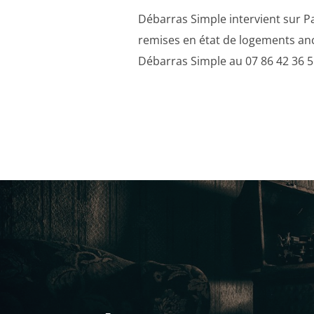
Débarras Simple intervient sur Pa
remises en état de logements anc
Débarras Simple au 07 86 42 36 5
Navigation
de
l’article