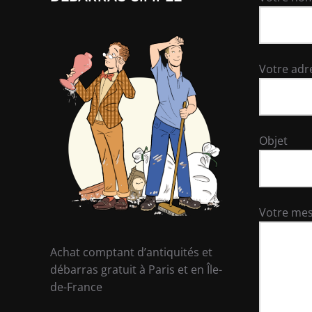
Votre adr
Objet
Votre me
Achat comptant d’antiquités et
débarras gratuit à Paris et en Île-
de-France