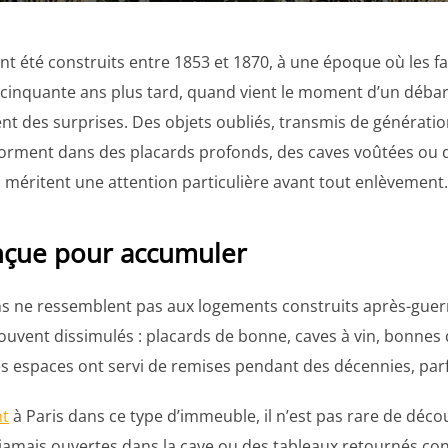
 été construits entre 1853 et 1870, à une époque où les f
t cinquante ans plus tard, quand vient le moment d’un débar
t des surprises. Des objets oubliés, transmis de générati
dorment dans des placards profonds, des caves voûtées ou de
méritent une attention particulière avant tout enlèvement.
nçue pour accumuler
 ne ressemblent pas aux logements construits après-guerr
vent dissimulés : placards de bonne, caves à vin, bonnes 
s espaces ont servi de remises pendant des décennies, parf
nt
à Paris dans ce type d’immeuble, il n’est pas rare de déc
s jamais ouvertes dans la cave ou des tableaux retournés co