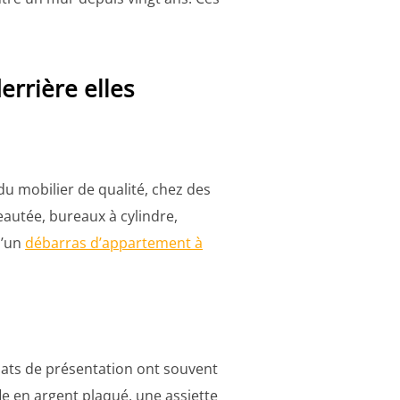
errière elles
du mobilier de qualité, chez des
autée, bureaux à cylindre,
d’un
débarras d’appartement à
plats de présentation ont souvent
e en argent plaqué, une assiette