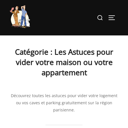
Aller
au
Rechercher :
PERMUT
contenu
Catégorie :
Les Astuces pour
vider votre maison ou votre
appartement
Découvrez toutes les astuces pour vider votre logement
ou vos caves et parking gratuitement sur la région
parisienne.