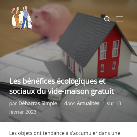
Aller
au
Rechercher :
PERMUT
contenu
Les bénéfices écologiques et
sociaux du vide-maison gratuit
Publié
par
Débarras Simple
dans
Actualités
sur
13
le
février 2023
Les objets ont tendance à s’accumuler dans une