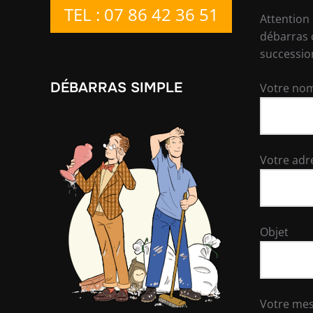
TEL : 07 86 42 36 51
Attention
débarras 
successio
DÉBARRAS SIMPLE
Votre nom
Votre adr
Objet
Votre me