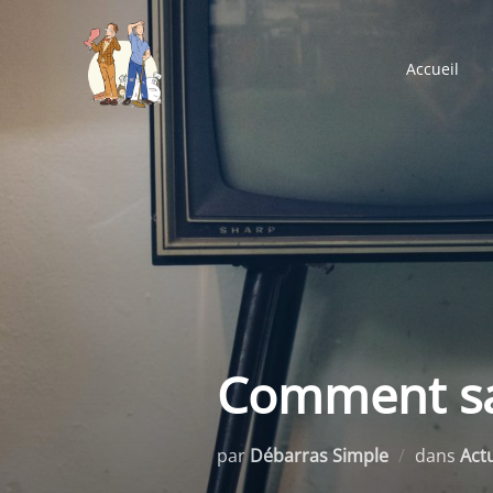
Aller
au
Accueil
contenu
Comment savo
par
Débarras Simple
dans
Actu