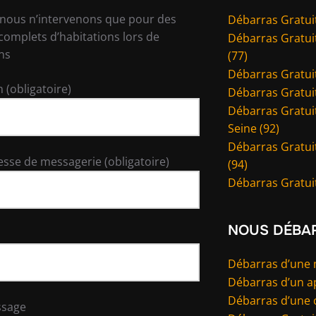
 nous n’intervenons que pour des
Débarras Gratuit
complets d’habitations lors de
Débarras Gratui
ns
(77)
Débarras Gratuit
 (obligatoire)
Débarras Gratuit
Débarras Gratuit
Seine (92)
Débarras Gratui
esse de messagerie (obligatoire)
(94)
Débarras Gratuit
NOUS DÉBA
Débarras d’une
Débarras d’un 
Débarras d’une 
ssage