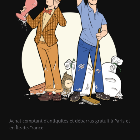
Achat comptant d’antiquités et débarras gratuit à Paris et
en Île-de-France