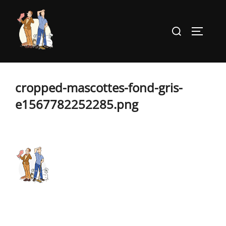
Aller
au
Rechercher :
PERMUT
contenu
cropped-mascottes-fond-gris-
e1567782252285.png