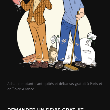
Achat comptant d’antiquités et débarras gratuit à Paris et
en Île-de-France