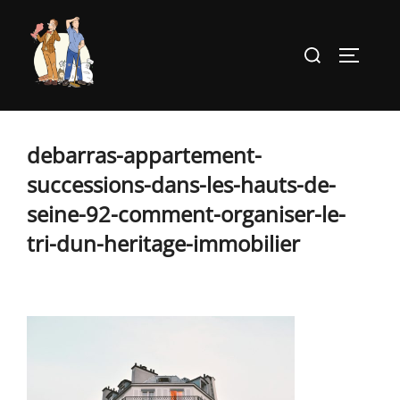
Aller
au
Rechercher :
PERMUT
contenu
debarras-appartement-
successions-dans-les-hauts-de-
seine-92-comment-organiser-le-
tri-dun-heritage-immobilier