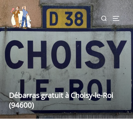
Aller
au
Rechercher :
PERMUT
contenu
Débarras gratuit à Choisy-le-Roi
(94600)