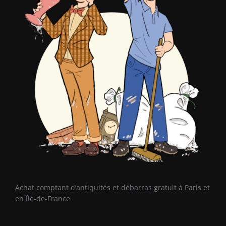
Achat comptant d’antiquités et débarras gratuit à Paris et
en Île-de-France