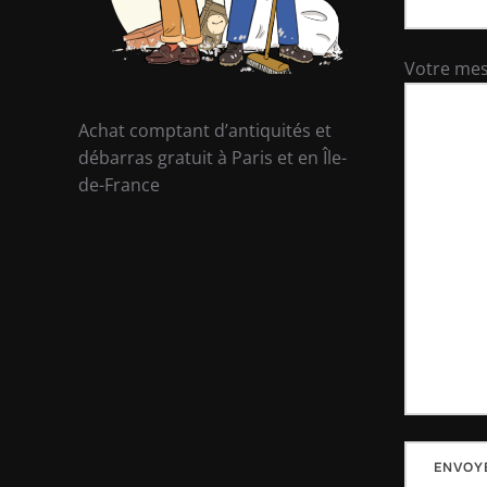
Votre me
Achat comptant d’antiquités et
débarras gratuit à Paris et en Île-
de-France