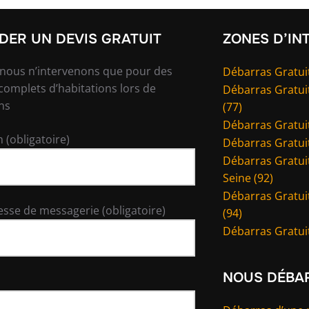
ER UN DEVIS GRATUIT
ZONES D’IN
 nous n’intervenons que pour des
Débarras Gratuit
complets d’habitations lors de
Débarras Gratui
ns
(77)
Débarras Gratuit
 (obligatoire)
Débarras Gratuit
Débarras Gratuit
Seine (92)
Débarras Gratui
esse de messagerie (obligatoire)
(94)
Débarras Gratuit
NOUS DÉBA