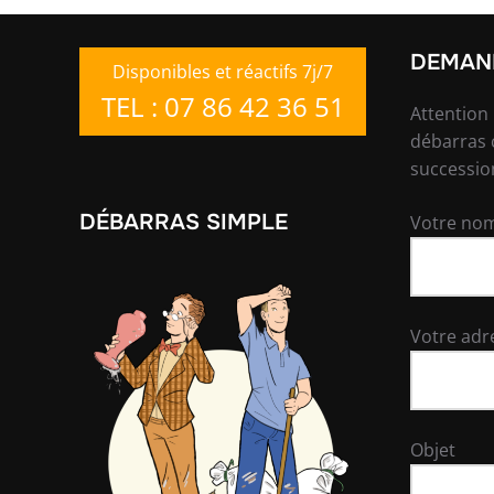
DEMAND
Disponibles et réactifs 7j/7
TEL : 07 86 42 36 51
Attention
débarras 
successio
DÉBARRAS SIMPLE
Votre nom
Votre adr
Objet