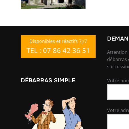
DEMAND
Disponibles et réactifs 7j/7
TEL : 07 86 42 36 51
Attention
débarras 
successio
DÉBARRAS SIMPLE
Votre nom
Votre adr