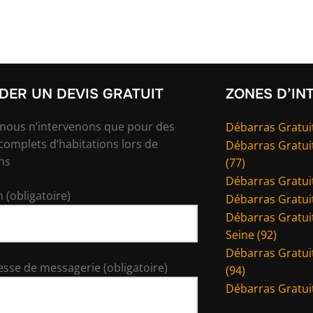
ER UN DEVIS GRATUIT
ZONES D’IN
 nous n’intervenons que pour des
Débarras Gratuit
complets d’habitations lors de
Débarras Gratui
ns
(77)
Débarras Gratuit
 (obligatoire)
Débarras Gratuit
Débarras Gratuit
Seine (92)
Débarras Gratui
esse de messagerie (obligatoire)
(94)
Débarras Gratuit