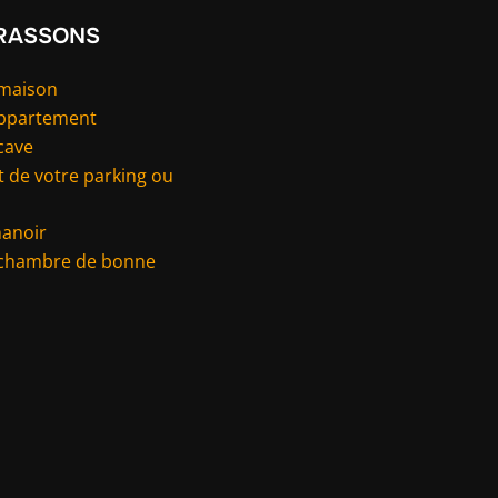
RASSONS
 maison
appartement
cave
 de votre parking ou
manoir
 chambre de bonne