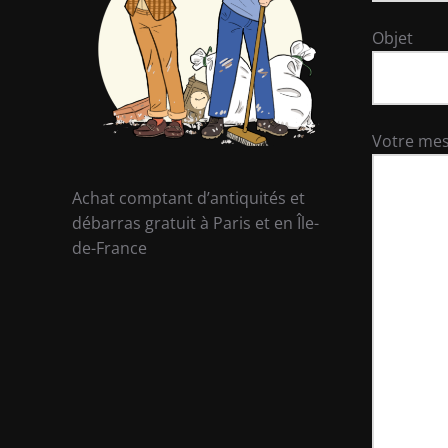
Objet
Votre me
Achat comptant d’antiquités et
débarras gratuit à Paris et en Île-
de-France