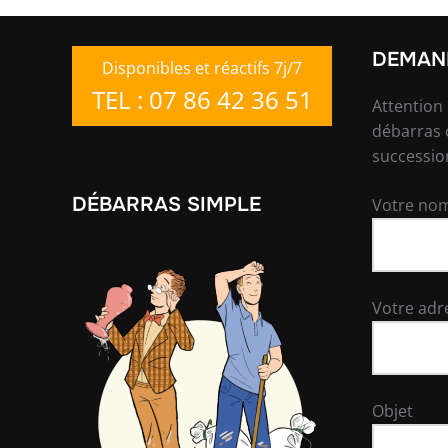
DEMAND
Disponibles et réactifs 7j/7
TEL : 07 86 42 36 51
Attention
débarras 
successio
DÉBARRAS SIMPLE
Votre nom
Votre adr
Objet