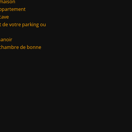
 maison
appartement
cave
 de votre parking ou
manoir
 chambre de bonne