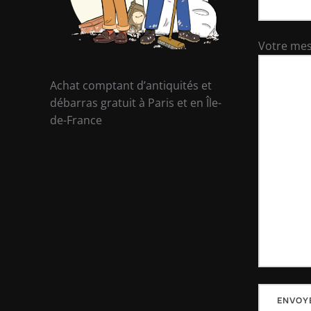
Votre me
Achat comptant d’antiquités et
débarras gratuit à Paris et en Île-
de-France