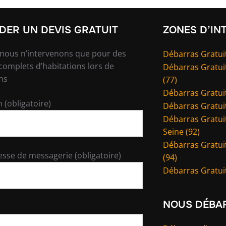
ER UN DEVIS GRATUIT
ZONES D’IN
 nous n’intervenons que pour des
Débarras Gratuit
complets d’habitations lors de
Débarras Gratui
ns
(77)
Débarras Gratuit
 (obligatoire)
Débarras Gratuit
Débarras Gratuit
Seine (92)
Débarras Gratui
esse de messagerie (obligatoire)
(94)
Débarras Gratuit
NOUS DÉBA