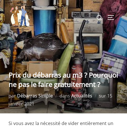
Aller
au
Rechercher :
PERMUT
contenu
Prix du débarras au m3 ? Pourquoi
ne pas le faire gratuitement ?
Publié
par
Débarras Simple
dans
Actualités
sur
15
le
janvier 2021
Si vous avez la nécessité de vider entièrement un