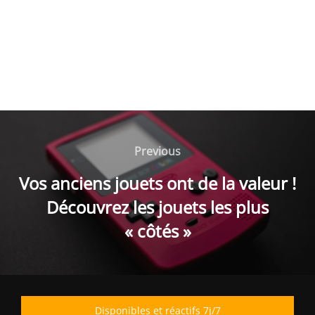
Navigation
de
Previous
Previous
l’article
Vos anciens jouets ont de la valeur !
Découvrez les jouets les plus
« côtés »
Disponibles et réactifs 7j/7