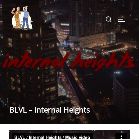
Aller
au
Rechercher :
PERMUT
contenu
BLVL – Internal Heights