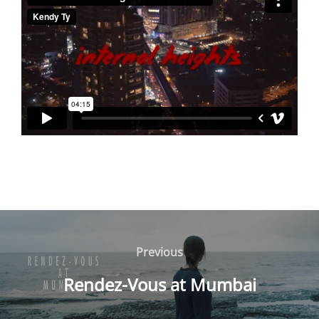
Navigation
de
Previous
Previous
l’article
Rendez-Vous at Mumbai