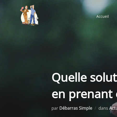
Aller
au
Accueil
contenu
Quelle solu
en prenant 
par
Débarras Simple
dans
Actu