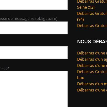
Débarras Gratuit
Seine (92)
Débarras Gratui
esse de messagerie (obligatoire)
(94)
Débarras Gratuit
NOUS DÉBA
Débarras d’une
Débarras d’un 
Débarras d’une 
ssage
Débarras Gratuit
box
Débarras d’un 
Débarras d’une