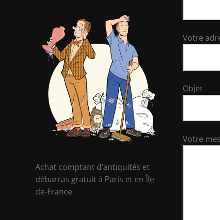
Votre adr
Objet
Votre me
Achat comptant d’antiquités et
débarras gratuit à Paris et en Île-
de-France