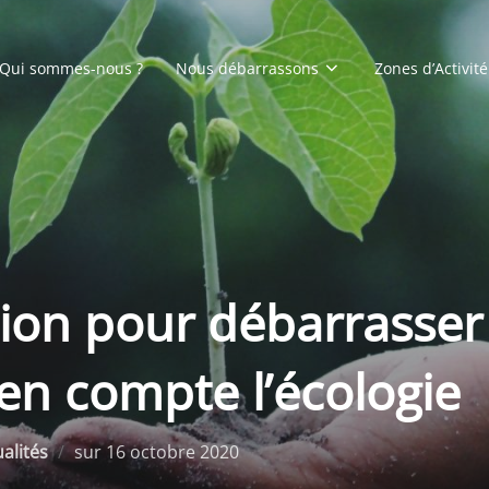
Qui sommes-nous ?
Nous débarrassons
Zones d’Activité
tion pour débarrasser
en compte l’écologie
Publié
alités
sur
16 octobre 2020
le