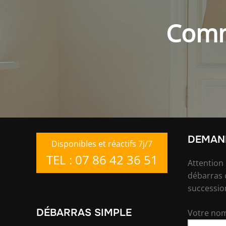
Comm
DEMAND
Disponibles et réactifs 7j/7
TEL : 07 86 42 36 51
Attention
débarras 
successio
DÉBARRAS SIMPLE
Votre nom