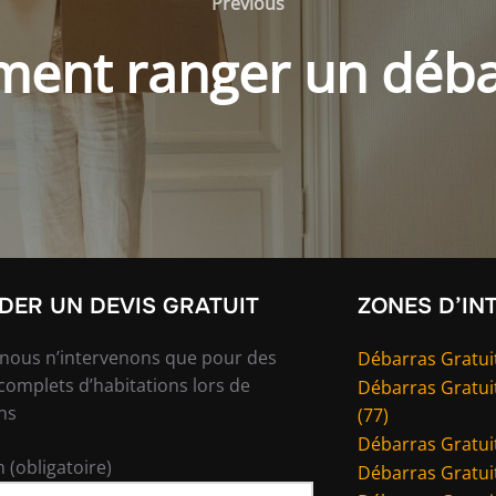
Previous
Previous
ent ranger un déba
ER UN DEVIS GRATUIT
ZONES D’IN
 nous n’intervenons que pour des
Débarras Gratuit
complets d’habitations lors de
Débarras Gratui
ns
(77)
Débarras Gratuit
 (obligatoire)
Débarras Gratuit