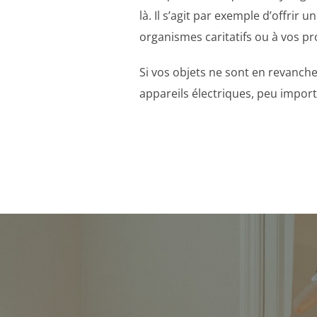
là. Il s’agit par exemple d’offrir 
organismes caritatifs ou à vos pr
Si vos objets ne sont en revanch
appareils électriques, peu importe
Navigation
de
l’article