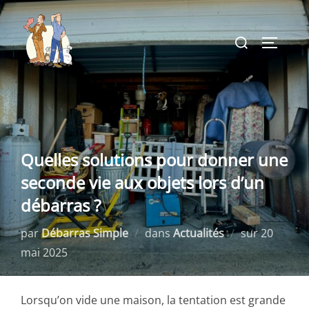
Aller
au
Rechercher :
PERMUT
contenu
Quelles solutions pour donner une
seconde vie aux objets lors d’un
débarras ?
Publié
par
Débarras Simple
dans
Actualités
sur
20
le
mai 2025
Lorsqu’on vide une maison, la tentation est grande