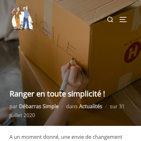
Aller
au
Rechercher :
PERMUT
contenu
Ranger en toute simplicité !
Publié
par
Débarras Simple
dans
Actualités
sur
31
le
juillet 2020
A un moment donné, une envie de changement