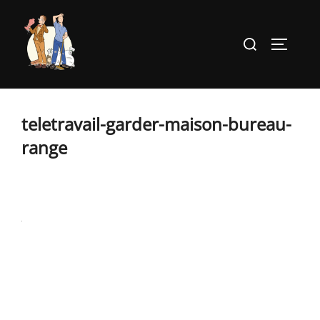
Aller
au
Rechercher :
PERMUT
contenu
teletravail-garder-maison-bureau-
range