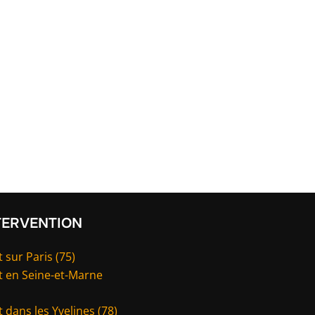
TERVENTION
 sur Paris (75)
t en Seine-et-Marne
 dans les Yvelines (78)