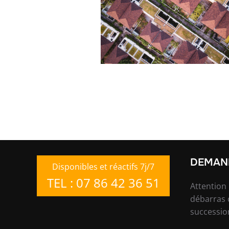
DEMAND
Disponibles et réactifs 7j/7
TEL : 07 86 42 36 51
Attention
débarras 
successio