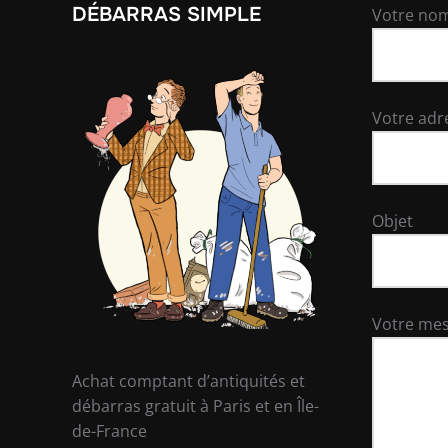
DÉBARRAS SIMPLE
Votre nom
Votre adr
Objet
Votre me
Achat comptant d’antiquités et
débarras gratuit à Paris et en Île-
de-France