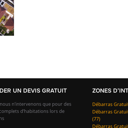
ER UN DEVIS GRATUIT
ZONES D’IN
 nous n’intervenons que pour des
Débarras Gratuit
complets d’habitations lors de
Débarras Gratui
ns
(77)
Débarras Gratuit