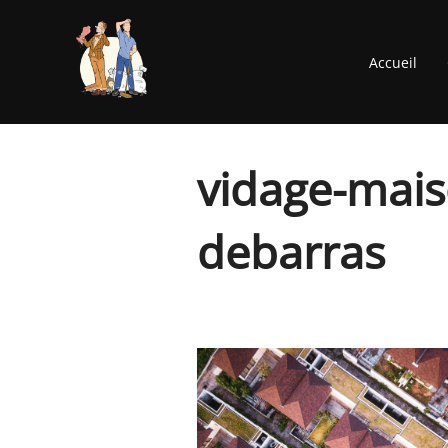
Aller
au
Accueil
contenu
vidage-mais
debarras