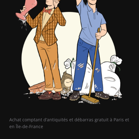
Achat comptant d’antiquités et débarras gratuit à Paris et
en Île-de-France