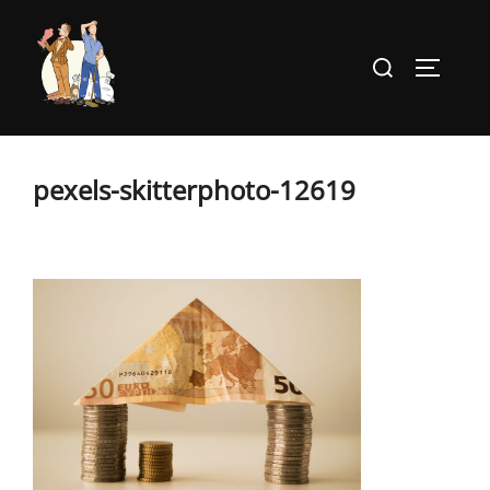
Aller
au
Rechercher :
PERMUT
contenu
pexels-skitterphoto-12619