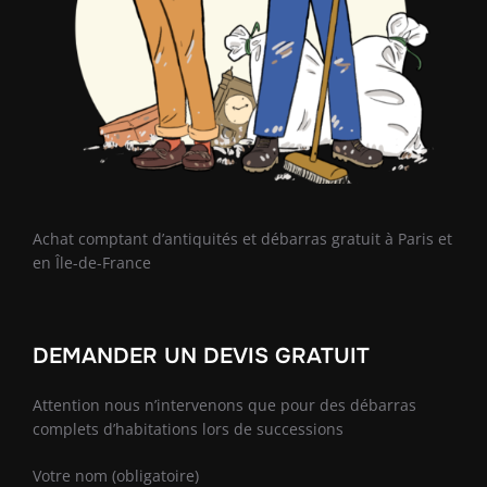
Achat comptant d’antiquités et débarras gratuit à Paris et
en Île-de-France
DEMANDER UN DEVIS GRATUIT
Attention nous n’intervenons que pour des débarras
complets d’habitations lors de successions
Votre nom (obligatoire)