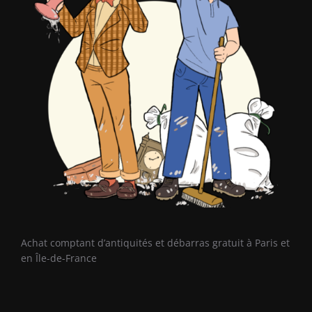
Achat comptant d’antiquités et débarras gratuit à Paris et
en Île-de-France