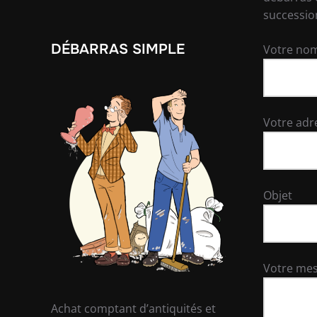
successio
DÉBARRAS SIMPLE
Votre nom
Votre adr
Objet
Votre me
Achat comptant d’antiquités et