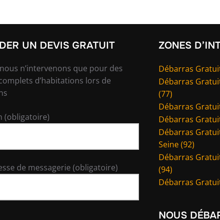
ER UN DEVIS GRATUIT
ZONES D’IN
 nous n’intervenons que pour des
Débarras Gratuit
complets d’habitations lors de
Débarras Gratui
ns
(77)
Débarras Gratuit
 (obligatoire)
Débarras Gratuit
Débarras Gratuit
Seine (92)
Débarras Gratui
esse de messagerie (obligatoire)
(94)
Débarras Gratuit
NOUS DÉBA