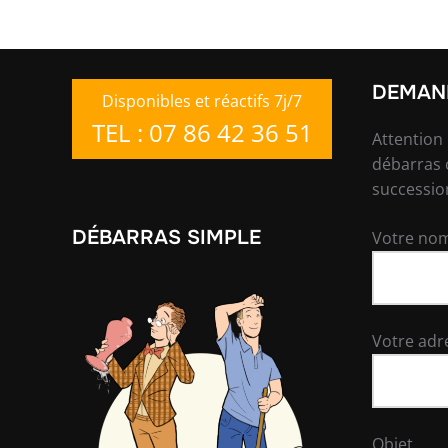
DEMAND
Disponibles et réactifs 7j/7
TEL : 07 86 42 36 51
Attention
débarras 
successio
DÉBARRAS SIMPLE
Votre nom
Votre adr
Objet