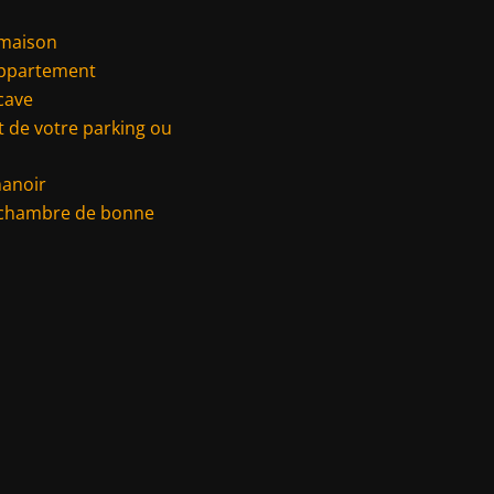
 maison
appartement
cave
 de votre parking ou
manoir
 chambre de bonne